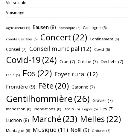
Vie sociale
Voisinage
Bausen
(8)
Catalogne
(6)
Agriculteurs
(5)
Botanique
(5)
Concert
(22)
Confinement
(6)
comité des fêtes
(5)
Conseil municipal
(12)
Conseil
(7)
Covid
(6)
Covid-19
(24)
Crue
(7)
Crèche
(7)
Déchets
(7)
Fos
(22)
Foyer rural
(12)
Ecole
(5)
Fête
(20)
Frontière
(9)
Garonne
(7)
Gentilhommière
(26)
Gravier
(7)
Les
(7)
Inondation
(6)
Inondations
(6)
Jardin
(6)
Legros
(5)
Marché
(23)
Melles
(22)
Luchon
(8)
Musique
(11)
Noël
(9)
Montagne
(6)
Ordures
(5)