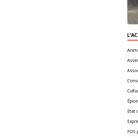
L’A
Anim
Asse
Assoc
Conse
Cultu
Épice
Etat c
Expre
FOS p