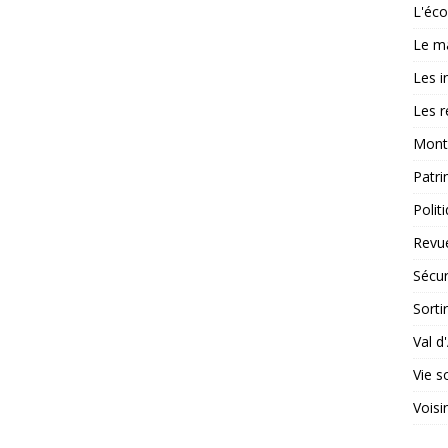
L'éco
Le m
Les i
Les r
Mont
Patr
Polit
Revu
Sécur
Sortir
Val d
Vie s
Voisi