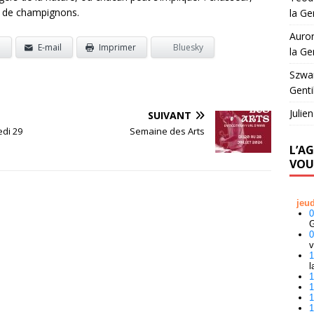
 de champignons.
la Ge
Auror
p
E-mail
Imprimer
Bluesky
la Ge
Szwa
Genti
Julie
SUIVANT
edi 29
Semaine des Arts
L’A
VOU