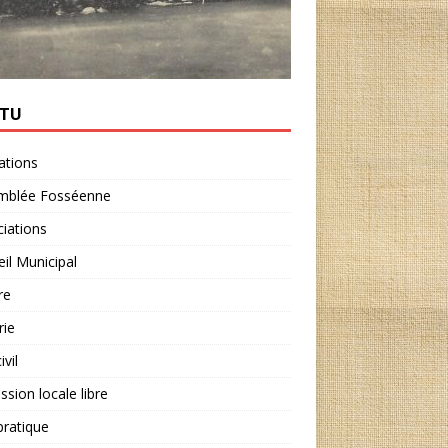
CTU
ations
mblée Fosséenne
iations
il Municipal
re
rie
ivil
ssion locale libre
ratique