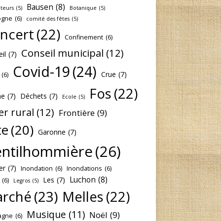
Bausen
(8)
lteurs
(5)
Botanique
(5)
ogne
(6)
comité des fêtes
(5)
ncert
(22)
Confinement
(6)
Conseil municipal
(12)
il
(7)
Covid-19
(24)
Crue
(7)
(6)
Fos
(22)
he
(7)
Déchets
(7)
Ecole
(5)
er rural
(12)
Frontière
(9)
te
(20)
Garonne
(7)
ntilhommière
(26)
er
(7)
Inondation
(6)
Inondations
(6)
Luchon
(8)
Les
(7)
(6)
Legros
(5)
rché
(23)
Melles
(22)
Musique
(11)
Noël
(9)
agne
(6)