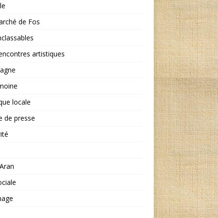
le
arché de Fos
nclassables
encontres artistiques
agne
imoine
ique locale
e de presse
ité
'Aran
ociale
nage