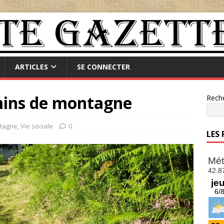
ARTICLES
SE CONNECTER
mins de montagne
Rech
tagne
,
Vie sociale
0
LES