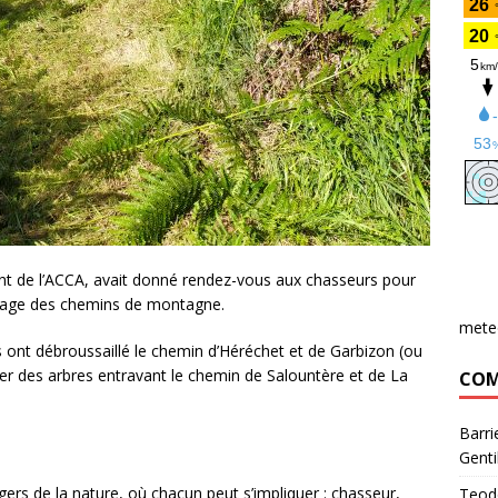
ent de l’ACCA, avait donné rendez-vous aux chasseurs pour
toyage des chemins de montagne.
mete
ont débroussaillé le chemin d’Héréchet et de Garbizon (ou
er des arbres entravant le chemin de Salountère et de La
COM
Barri
Genti
gers de la nature, où chacun peut s’impliquer : chasseur,
Teod