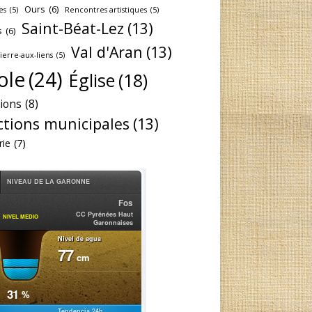
Ours
(6)
es
(5)
Rencontres artistiques
(5)
Saint-Béat-Lez
(13)
s
(6)
Val d'Aran
(13)
Pierre-aux-liens
(5)
ole
(24)
Église
(18)
tions
(8)
ctions municipales
(13)
rie
(7)