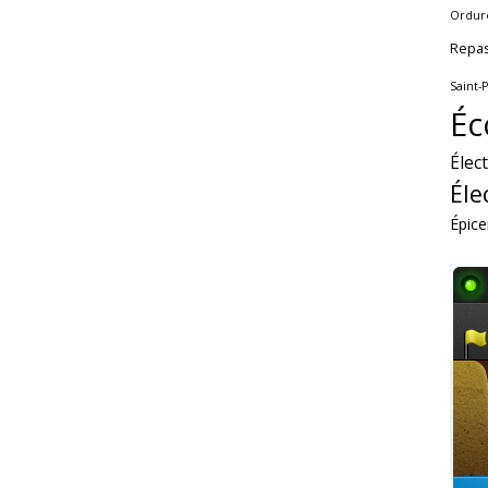
Ordur
Repa
Saint-
Éc
Élec
Éle
Épice