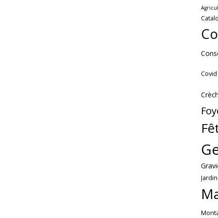
Agricu
Catal
Co
Conse
Covid
Crèc
Foy
Fê
Ge
Gravi
Jardin
Ma
Mont