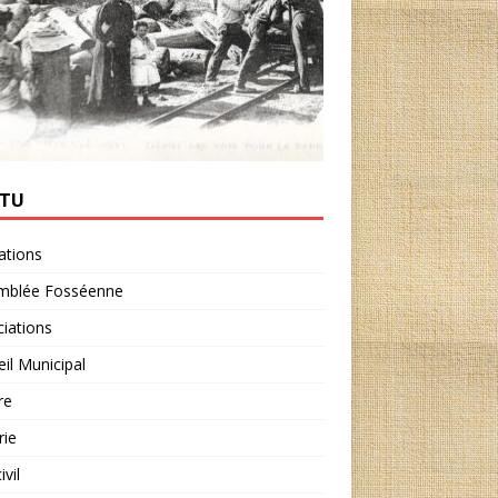
CTU
ations
mblée Fosséenne
iations
il Municipal
re
rie
ivil