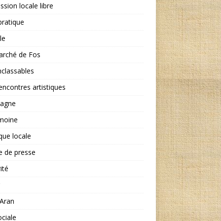
ssion locale libre
ratique
le
arché de Fos
nclassables
encontres artistiques
agne
imoine
ique locale
e de presse
ité
'Aran
ociale