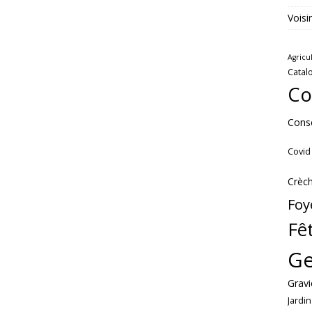
Voisi
Agricu
Catal
Co
Conse
Covid
Crèc
Foy
Fê
Ge
Gravi
Jardin