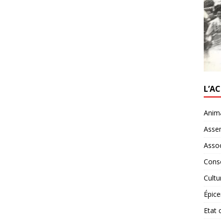
L’A
Anim
Asse
Assoc
Conse
Cultu
Épice
Etat c