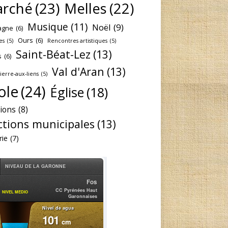
rché
(23)
Melles
(22)
Musique
(11)
Noël
(9)
agne
(6)
Ours
(6)
es
(5)
Rencontres artistiques
(5)
Saint-Béat-Lez
(13)
s
(6)
Val d'Aran
(13)
Pierre-aux-liens
(5)
ole
(24)
Église
(18)
tions
(8)
ctions municipales
(13)
rie
(7)