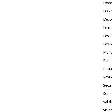
Expre
FOS p
L'éco
Le m
Les i
Les r
Mont
Patr
Polit
Revu
Sécur
Sortir
Val d
Vie s