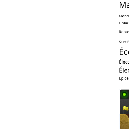
Ma
Mont
Ordur
Repa
Saint-
Éc
Élec
Éle
Épice