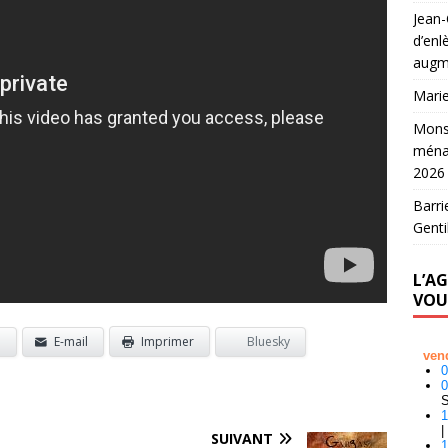
Jean
d’en
augm
Mari
Mons
ména
2026
Barri
Genti
L’A
VOU
p
E-mail
Imprimer
Bluesky
SUIVANT