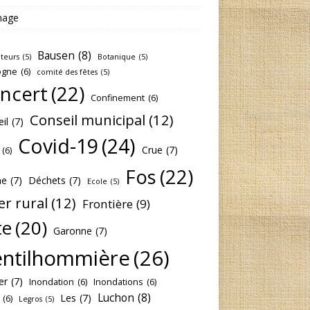
nage
Bausen
(8)
lteurs
(5)
Botanique
(5)
ogne
(6)
comité des fêtes
(5)
ncert
(22)
Confinement
(6)
Conseil municipal
(12)
il
(7)
Covid-19
(24)
Crue
(7)
(6)
Fos
(22)
he
(7)
Déchets
(7)
Ecole
(5)
er rural
(12)
Frontière
(9)
te
(20)
Garonne
(7)
ntilhommière
(26)
er
(7)
Inondation
(6)
Inondations
(6)
Luchon
(8)
Les
(7)
(6)
Legros
(5)