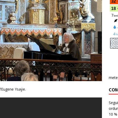
mete
d’Eugene Ysaÿe.
COM
Segui
ordu
10 %