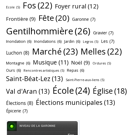
Fos
(22)
Foyer rural
(12)
Ecole
(5)
Fête
(20)
Frontière
(9)
Garonne
(7)
Gentilhommière
(26)
Gravier
(7)
Les
(7)
Inondation
(6)
Inondations
(6)
Jardin
(6)
Legros
(5)
Marché
(23)
Melles
(22)
Luchon
(8)
Musique
(11)
Noël
(9)
Montagne
(6)
Ordures
(5)
Ours
(6)
Repas
(6)
Rencontres artistiques
(5)
Saint-Béat-Lez
(13)
Saint-Pierre-aux-liens
(5)
École
(24)
Église
(18)
Val d'Aran
(13)
Élections municipales
(13)
Élections
(8)
Épicerie
(7)