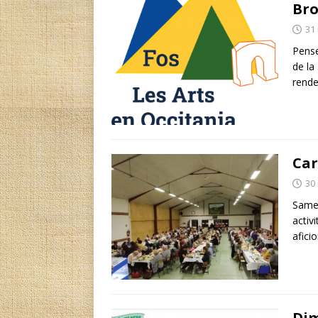
Bro
31
Pense
de la
rend
Car
30
Samed
activ
afici
Dim