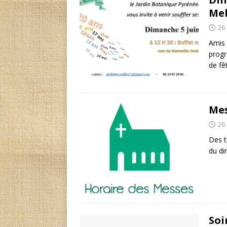
Mel
26
Amis 
progr
de fê
Mes
26
Des t
du di
Soi