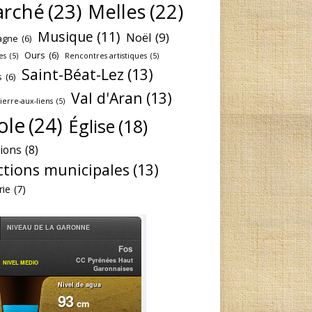
rché
(23)
Melles
(22)
Musique
(11)
Noël
(9)
agne
(6)
Ours
(6)
es
(5)
Rencontres artistiques
(5)
Saint-Béat-Lez
(13)
s
(6)
Val d'Aran
(13)
Pierre-aux-liens
(5)
ole
(24)
Église
(18)
tions
(8)
ctions municipales
(13)
rie
(7)