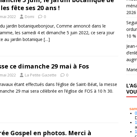
ména
les fête ses 20 ans !
2026
 mai 2022
Domi
0
Segui
du jardin botaniquebonjour, Comme annoncé dans le
ordu
amme, les samedi 4 et dimanche 5 juin 2022, ce sera jour
10 %
te au jardin botanique
[…]
Jean
d’en
augm
se ce dimanche 29 mai à Fos
Mari
 mai 2022
La Petite Gazette
0
ravaux étant effectués dans l’église de Saint-Béat, la messe
L’A
manche 29 mai sera célébrée en l’église de FOS à 10 h 30.
VOU
rée Gospel en photos. Merci à