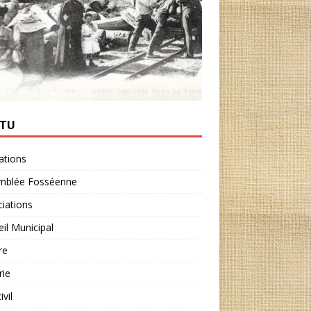
CTU
ations
mblée Fosséenne
iations
il Municipal
re
rie
ivil