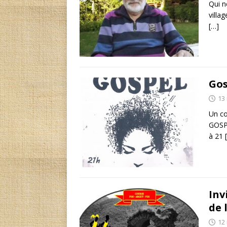
Qui n
villag
[…]
Gos
13
Un co
GOSPE
à 21
Inv
de 
12