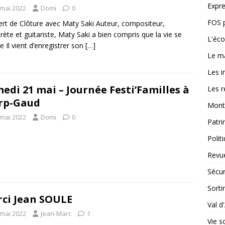
Expre
 mai 2022
Domi
0
FOS p
rt de Clôture avec Maty Saki Auteur, compositeur,
prète et guitariste, Maty Saki a bien compris que la vie se
L'éco
e Il vient d’enregistrer son
[…]
Le m
Les i
edi 21 mai – Journée Festi’Familles à
Les r
rp-Gaud
Mont
 mai 2022
Domi
0
Patr
Polit
Revu
Sécur
Sortir
ci Jean SOULE
Val d
 mai 2022
Jean-Marc
1
Vie s