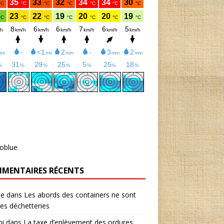
oblue
MENTAIRES RÉCENTS
ie
dans
Les abords des containers ne sont
es déchetteries
ni
dans
La taxe d’enlèvement des ordures