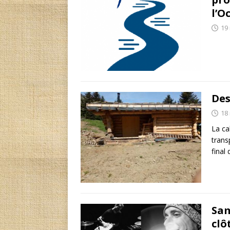
l’O
19
Des
18
La ca
trans
final
Sam
clô