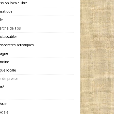
ssion locale libre
ratique
le
arché de Fos
nclassables
encontres artistiques
agne
imoine
ique locale
e de presse
ité
'Aran
ociale