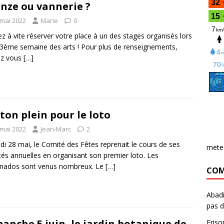
nze ou vannerie ?
 mai 2022
Marie
0
z à vite réserver votre place à un des stages organisés lors
 3ème semaine des arts ! Pour plus de renseignements,
ez vous
[…]
ton plein pour le loto
 mai 2022
Jean-Marc
2
i 28 mai, le Comité des Fêtes reprenait le cours de ses
mete
ités annuelles en organisant son premier loto. Les
onados sont venus nombreux. Le
[…]
COM
Abad
pas d
anche 5 juin, le jardin botanique de
Friso