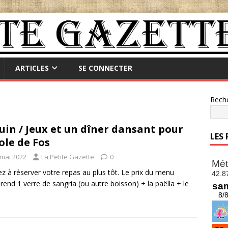
ARTICLES
SE CONNECTER
Rech
juin / Jeux et un dîner dansant pour
LES
cole de Fos
 mai 2022
La Petite Gazette
0
z à réserver votre repas au plus tôt. Le prix du menu
end 1 verre de sangria (ou autre boisson) + la paëlla + le