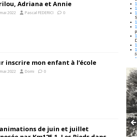
ilou, Adriana et Annie
 mai 2022
Pascal FEDERICI
0
r inscrire mon enfant à l’école
 mai 2022
Domi
0
 animations de juin et juillet
posée par Km125.1, Les Pieds dans