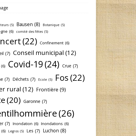
nage
Bausen
(8)
lteurs
(5)
Botanique
(5)
ogne
(6)
comité des fêtes
(5)
ncert
(22)
Confinement
(6)
Conseil municipal
(12)
il
(7)
Covid-19
(24)
Crue
(7)
(6)
Fos
(22)
he
(7)
Déchets
(7)
Ecole
(5)
er rural
(12)
Frontière
(9)
te
(20)
Garonne
(7)
ntilhommière
(26)
er
(7)
Inondation
(6)
Inondations
(6)
Luchon
(8)
Les
(7)
(6)
Legros
(5)