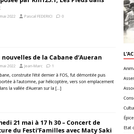
c
 mai 2022
Pascal FEDERICI
0
L’A
 nouvelles de la Cabane d’Aueran
 mai 2022
Jean-Marc
1
Anim
bane, construite l’été dernier à FOS, fut démontée puis
Asse
portée à l’automne, par hélicoptère, vers son emplacement
 dans la vallée d’Aueran sur la
[…]
Assoc
Conse
Cultu
Épice
edi 21 mai à 17 h 30 – Concert de
Etat c
ture du Festi’Familles avec Maty Saki