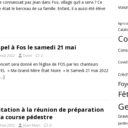
e connaissait pas Jean dans Fos, village qu’il a servi ? Ce
Voisi
e était le berceau de sa famille. Enfant, il a aussi été élève
Agricu
Catal
Co
pel à Fos le samedi 21 mai
Conse
 mai 2022
Domi
2
Covid
ncert sera donné en l’église de FOS par les chanteurs
L » Ma Grand-Mère Était Noire » le Samedi 21 mai 2022
Crèc
[…]
Foy
Fê
Ge
itation à la réunion de préparation
la course pédestre
Gravi
Jardin
 mai 2022
Jean-Marc
0