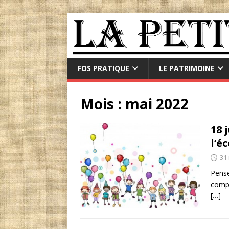
FOS PRATIQUE
LE PATRIMOINE
Mois :
mai 2022
18 
l’é
31
Pense
compr
[…]