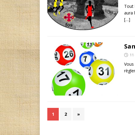
Tout 
aura 
[…]
Sam
11
Vous 
règl
1
2
»