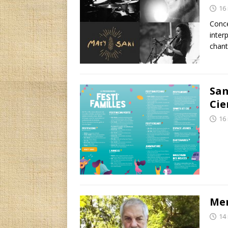
16
Conce
inter
chant
Sam
Cie
16
Mer
14