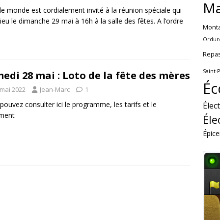
Ma
le monde est cordialement invité à la réunion spéciale qui
lieu le dimanche 29 mai à 16h à la salle des fêtes. A l’ordre
Mont
Ordur
Repa
Saint-
edi 28 mai : Loto de la fête des mères
Éc
 mai 2022
Jean-Marc
1
pouvez consulter ici le programme, les tarifs et le
Élec
ement
Éle
Épice